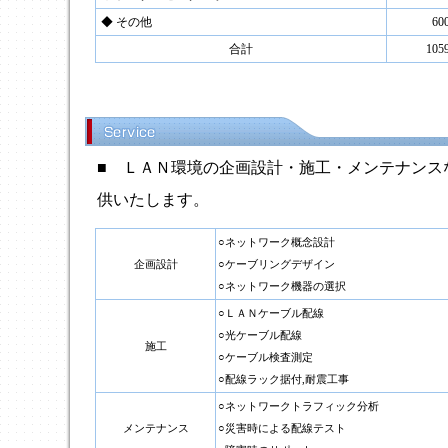
◆ その他
6
合計
10
■ ＬＡＮ環境の企画設計・施工・メンテナンス
供いたします。
○ネットワーク概念設計
企画設計
○ケーブリングデザイン
○ネットワーク機器の選択
○ＬＡＮケーブル配線
○光ケーブル配線
施工
○ケーブル検査測定
○配線ラック据付,耐震工事
○ネットワークトラフィック分析
メンテナンス
○災害時による配線テスト