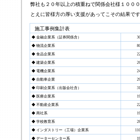
弊社も２０年以上の積重ねで関係会社様１０００
とえに皆様方の厚い支援があってこその結果で
施工事例集計表
◆ 金融企業系（証券関係含）
3
◆ 物流企業系
8
◆ 食品企業系
2
◆ 建築企業系
2
◆ 電機企業系
2
◆ 自動車企業
2
◆ 印刷企業系（出版会社含）
3
◆ 医療企業系
1
◆ 不動産企業系
2
◆ 商社系
1
◆ 学校教育系
2
◆ インダストリー（工場）企業系
1
◆ データーセンター系
1