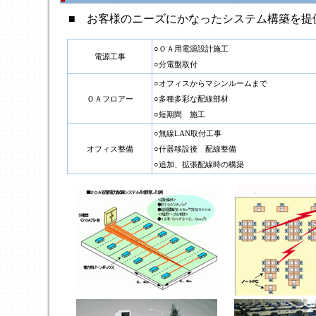
■ お客様のニーズにかなったシステム構築を提
○ＯＡ用電源設計施工
電源工事
○分電盤取付
○オフィスからマシンルームまで
ＯＡフロアー
○多種多彩な配線部材
○短期間 施工
○無線LAN取付工事
オフィス整備
○什器移設後 配線整備
○追加、拡張配線時の構築